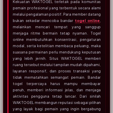
Kekuatan WAKTOGEL terletak pada komunitas
pemain profesional yang terbentuk secara alami
melalui pengalaman positif. Para member datang
bukan sekadar mencoba bandar
togel online
,
melainkan mencari tempat yang sanggup
menjaga ritme bermain tetap nyaman. Togel
online membutuhkan konsentrasi, pengaturan
modal, serta ketelitian membaca peluang, maka
suasana permainan perlu mendukung keputusan
yang lebih jernih. Situs WAKTOGEL memberi
ruang tersebut melalui tampilan mudah dipahami,
layanan responsif, dan proses transaksi yang
tidak mematahkan semangat pemain. Bandar
togel terpercaya harus mampu membayar
penuh, memberi informasi jelas, dan menjaga
aktivitas pengguna tetap lancar. Dari sinilah
WAKTOGEL membangun reputasi sebagai pilihan
yang layak bagi pemain yang ingin bergabung