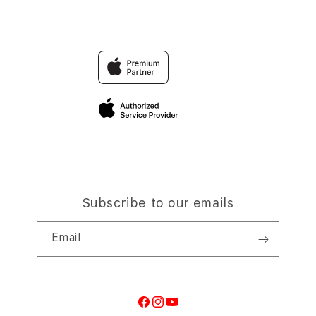
Financing Options
EVENT TOGEL ONLINE
Find an WAKTOGEL near you
Contact Us
Trade-in
Why Shop at WAKTOGEL
FAQ
Traveller’s Reservation
Elush Corporate Website
Privacy Policy
Site Terms of Use
Subscribe to our emails
Email
Facebook
Instagram
YouTube