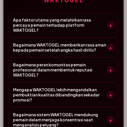
WAKTOGEL
Apa faktor utama yang melahirkan rasa
percaya pemain terhadap platform
WAKTOGEL?
Kepercayaan lahir dari bukti nyata, khususnya
Bagaimana WAKTOGEL memberikan rasa aman
komitmen WAKTOGEL dalam menempatkan
kepada pemain setelah angka hasil dirilis?
transparansi kemenangan sebagai nilai utama
serta kepastian pembayaran penuh tanpa kesan
Dengan layanan yang disusun secara matang
Bagaimana peran komunitas pemain
sembarangan.
dan transparan, pemain tidak hanya mendapat
profesional dalam membentuk reputasi
tempat memasang angka, tetapi juga ruang
WAKTOGEL?
bermain yang memberikan kepastian hak
Komunitas profesional terbentuk secara alami
pembayaran utuh seusai hasil keluar.
Mengapa WAKTOGEL lebih mengandalkan
melalui pengalaman positif, di mana para
pembuktian kualitas dibandingkan sekadar
member merekomendasikan WAKTOGEL
promosi?
sebagai tempat yang konsisten menjaga ritme
Karena pemain serius membutuhkan kejelasan
bermain tetap stabil dan nyaman.
Bagaimana sistem WAKTOGEL mendukung
informasi, kelancaran transaksi, dan jaminan
pemain dalam menjaga konsentrasi saat
pembayaran penuh, bukan sekadar janji manis
menganalisis peluang?