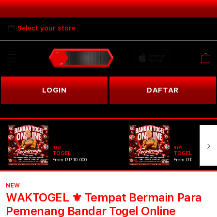
Select your store
Cart
LOGIN
DAFTAR
NEW
NEW
TOGEL
TOGEL ONLINE
From RP 10.000
From RP 10.000
NEW
WAKTOGEL ⚜ Tempat Bermain Para
Pemenang Bandar Togel Online