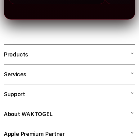
Products
Services
TOGEL
TOGEL ONLINE
Support
AppleCare+
TOGEL RESMI
Corporate
TOGEL 4D
About WAKTOGEL
My Account
TOGEL
PASRAN TOGEL ONLINE
Collection & Delivery
Elush Service Provider
HADIAH TOGEL ONLINE
Apple Premium Partner
About Us
Returns & Exchanges