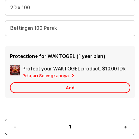
2D x 100
Bettingan 100 Perak
Protection+ for WAKTOGEL (1 year plan)
Protect your WAKTOGEL product.
$10.00 IDR
Add
Pelajari Selengkapnya
Appl
Care
Add
Quantity
Decrease
Incr
quantity
quant