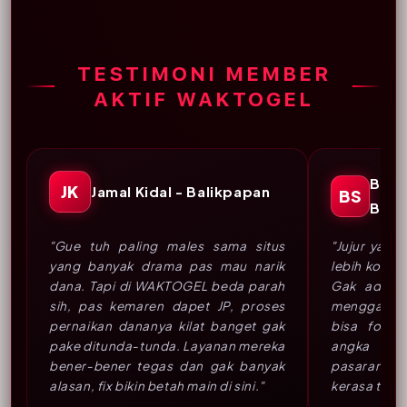
Cukup masuk ke arena WAKTOGEL, pilih
tangan mereka.
pasaran yang Anda kuasai, terapkan strategi
pribadi secara terencana, dan nikmati
pelayanan sigap yang siap mengawal setiap
TESTIMONI MEMBER
keputusan cerdas Anda.
AKTIF WAKTOGEL
Bamb
JK
Jamal Kidal - Balikpapan
BS
Beng
"Gue tuh paling males sama situs
"Jujur ya, s
yang banyak drama pas mau narik
lebih kondu
dana. Tapi di WAKTOGEL beda parah
Gak ada p
sih, pas kemaren dapet JP, proses
menggangg
pernaikan dananya kilat banget gak
bisa fokus
pake ditunda-tunda. Layanan mereka
angka da
bener-bener tegas dan gak banyak
pasaran den
alasan, fix bikin betah main di sini."
kerasa terte