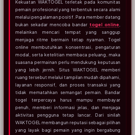
Kekuatan WAKTOGEL terletak pada komunitas
pemain profesional yang terbentuk secara alami
melalui pengalaman positif. Para member datang
bukan sekadar mencoba bandar
togel online
,
melainkan mencari tempat yang sanggup
menjaga ritme bermain tetap nyaman. Togel
online membutuhkan konsentrasi, pengaturan
modal, serta ketelitian membaca peluang, maka
suasana permainan perlu mendukung keputusan
yang lebih jernih. Situs WAKTOGEL memberi
ruang tersebut melalui tampilan mudah dipahami,
layanan responsif, dan proses transaksi yang
tidak mematahkan semangat pemain. Bandar
togel terpercaya harus mampu membayar
penuh, memberi informasi jelas, dan menjaga
aktivitas pengguna tetap lancar. Dari sinilah
WAKTOGEL membangun reputasi sebagai pilihan
yang layak bagi pemain yang ingin bergabung