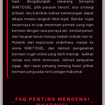
hasil. Bergabunglah sekarang bersama
WAKTOGEL, pilih pasaran favorit, atur strategi
pribadi, lalu buktikan bahwa kemenangan dapat
dikejar melalui langkah lebih bijak. Bandar togel
terpercaya ini siap menemani pemain yang ingin
bermain dengan rasa percaya diri, kendali penuh,
dan harapan besar menuju hadiah terbaik hari ini.
Mulailah dari keputusan sederhana, masuk ke
arena WAKTOGEL, dan nikmati pengalaman
bermain togel online yang lebih mantap. Jadikan
setiap sesi lebih terencana, nikmati pelayanan
sigap, dan rawat peluang menang lewat pilihan
bermain yang sadar serta elegan maksimal.
FAQ PENTING MENGENAI