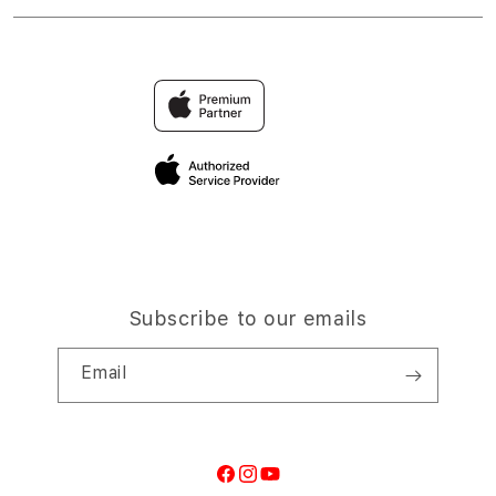
Financing Options
EVENT TOGEL ONLINE
Find an WAKTOGEL near you
Contact Us
Trade-in
Why Shop at WAKTOGEL
FAQ
Traveller’s Reservation
Elush Corporate Website
Privacy Policy
Site Terms of Use
Subscribe to our emails
Email
Facebook
Instagram
YouTube