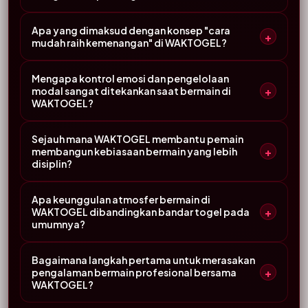
promosi yang ramai tanpa realisasi layanan
Melalui antarmuka yang bersih dan mudah
nyata.
Apa yang dimaksud dengan konsep "cara
dipahami serta transaksi tanpa kendala, sistem
mudah raih kemenangan" di WAKTOGEL?
WAKTOGEL membantu menjaga fokus pemain
agar dapat membaca peluang dan mengatur
Bukan berarti mengabaikan strategi, melainkan
Mengapa kontrol emosi dan pengelolaan
strategi dengan jernih.
kemudahan yang diciptakan oleh sistem teratur
modal sangat ditekankan saat bermain di
WAKTOGEL agar pemain bisa mengendalikan
WAKTOGEL?
modal, memilih pasaran dengan tenang, dan
Sebab kemenangan bermakna lahir dari
mengontrol emosi.
Sejauh mana WAKTOGEL membantu pemain
keputusan yang terukur. WAKTOGEL
membangun kebiasaan bermain yang lebih
mendorong pola bermain terencana agar
disiplin?
pemain terhindar dari tekanan berlebihan dan
WAKTOGEL menyediakan alur permainan yang
dapat menakar peluang dengan kepala dingin.
Apa keunggulan atmosfer bermain di
tertib dari awal hingga akhir sesi, memudahkan
WAKTOGEL dibandingkan bandar togel pada
pemain untuk konsisten pada rencana taruhan
umumnya?
dan modal terukur yang telah ditetapkan sejak
WAKTOGEL menawarkan atmosfer yang lebih
awal.
Bagaimana langkah pertama untuk merasakan
berwibawa, tegas, dan elegan, dikhususkan bagi
pengalaman bermain profesional bersama
pemain yang menginginkan pengalaman
WAKTOGEL?
bermain kelas atas dengan kendali penuh di