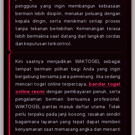
pengguna yang ingin membangun kebiasaan
bermain lebih disiplin, menakar peluang dengan
kepala dingin, serta menikmati setiap proses
tanpa tekanan berlebihan. Kemenangan terasa
lebih bermakna saat datang dari langkah cerdas
dan keputusan terkontrol.
Kini saatnya menjadikan WAKTOGEL sebagai
tempat bermain pilihan bagi Anda yang ingin
bergabung bersama para pemenang. Jika sedang
mencari togel online terpercaya,
bandar togel
online resmi
dengan pembayaran penuh, serta
pengalaman bermain bernuansa profesional,
WAKTOGEL pantas masuk daftar utama. Tidak
perlu terpaku pada janji kosong; rasakan sendiri
bagaimana layanan yang tepat dapat memberi
kenyamanan saat memasang angka dan menanti