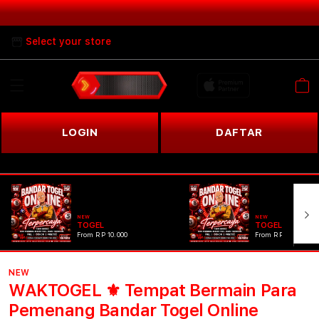
Select your store
Cart
LOGIN
DAFTAR
NEW
NEW
TOGEL
TOGEL ONLINE
From RP 10.000
From RP 10.000
NEW
WAKTOGEL ⚜ Tempat Bermain Para
Pemenang Bandar Togel Online