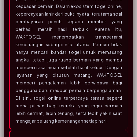
kepuasan pemain. Dalam ekosistem togel online,
kepercayaan lahir dari bukti nyata, terutama soal
pembayaran penuh kepada member yang
berhasil meraih hasil terbaik. Karena itu,
WAKTOGEL menempatkan transparansi
kemenangan sebagai nilai utama. Pemain tidak
hanya mencari bandar togel untuk memasang
angka, tetapi juga ruang bermain yang mampu
memberi rasa aman setelah hasil keluar. Dengan
layanan yang disusun matang, WAKTOGEL
memberi pengalaman lebih berwibawa bagi
pengguna baru maupun pemain berpengalaman.
Di sini, togel online terpercaya terasa seperti
arena pilihan bagi mereka yang ingin bermain
lebih cermat, lebih tenang, serta lebih yakin saat
mengejar peluang kemenangan setiap hari.