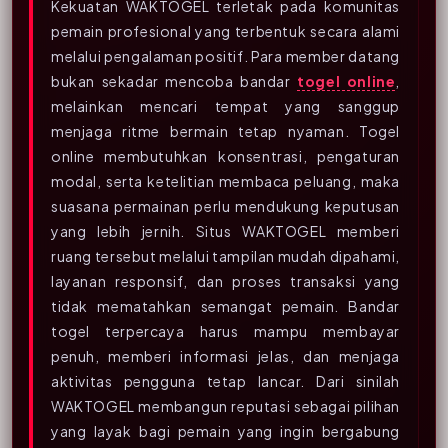
Kekuatan WAKTOGEL terletak pada komunitas
pemain profesional yang terbentuk secara alami
melalui pengalaman positif. Para member datang
bukan sekadar mencoba bandar
togel online
,
melainkan mencari tempat yang sanggup
menjaga ritme bermain tetap nyaman. Togel
online membutuhkan konsentrasi, pengaturan
modal, serta ketelitian membaca peluang, maka
suasana permainan perlu mendukung keputusan
yang lebih jernih. Situs WAKTOGEL memberi
ruang tersebut melalui tampilan mudah dipahami,
layanan responsif, dan proses transaksi yang
tidak mematahkan semangat pemain. Bandar
togel terpercaya harus mampu membayar
penuh, memberi informasi jelas, dan menjaga
aktivitas pengguna tetap lancar. Dari sinilah
WAKTOGEL membangun reputasi sebagai pilihan
yang layak bagi pemain yang ingin bergabung