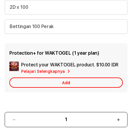
2D x 100
Bettingan 100 Perak
Protection+ for WAKTOGEL (1 year plan)
Protect your WAKTOGEL product.
$10.00 IDR
Add
Pelajari Selengkapnya
Appl
Care
Add
Quantity
Decrease
Incr
quantity
quant