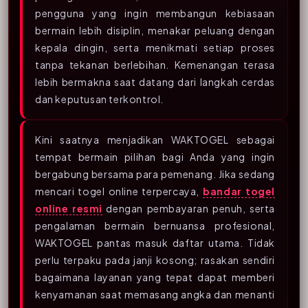
pengguna yang ingin membangun kebiasaan
bermain lebih disiplin, menakar peluang dengan
kepala dingin, serta menikmati setiap proses
tanpa tekanan berlebihan. Kemenangan terasa
lebih bermakna saat datang dari langkah cerdas
dan keputusan terkontrol.
Kini saatnya menjadikan WAKTOGEL sebagai
tempat bermain pilihan bagi Anda yang ingin
bergabung bersama para pemenang. Jika sedang
mencari togel online terpercaya,
bandar togel
online resmi
dengan pembayaran penuh, serta
pengalaman bermain bernuansa profesional,
WAKTOGEL pantas masuk daftar utama. Tidak
perlu terpaku pada janji kosong; rasakan sendiri
bagaimana layanan yang tepat dapat memberi
kenyamanan saat memasang angka dan menanti