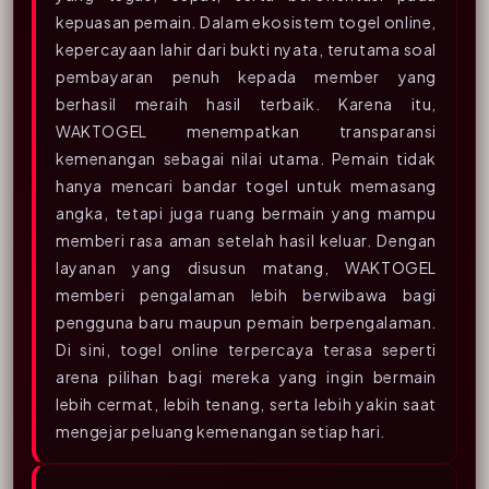
kepuasan pemain. Dalam ekosistem togel online,
kepercayaan lahir dari bukti nyata, terutama soal
pembayaran penuh kepada member yang
berhasil meraih hasil terbaik. Karena itu,
WAKTOGEL menempatkan transparansi
kemenangan sebagai nilai utama. Pemain tidak
hanya mencari bandar togel untuk memasang
angka, tetapi juga ruang bermain yang mampu
memberi rasa aman setelah hasil keluar. Dengan
layanan yang disusun matang, WAKTOGEL
memberi pengalaman lebih berwibawa bagi
pengguna baru maupun pemain berpengalaman.
Di sini, togel online terpercaya terasa seperti
arena pilihan bagi mereka yang ingin bermain
lebih cermat, lebih tenang, serta lebih yakin saat
mengejar peluang kemenangan setiap hari.