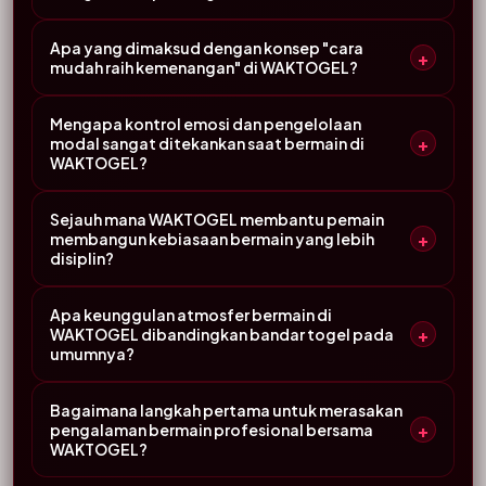
promosi yang ramai tanpa realisasi layanan
Melalui antarmuka yang bersih dan mudah
nyata.
Apa yang dimaksud dengan konsep "cara
dipahami serta transaksi tanpa kendala, sistem
mudah raih kemenangan" di WAKTOGEL?
WAKTOGEL membantu menjaga fokus pemain
agar dapat membaca peluang dan mengatur
Bukan berarti mengabaikan strategi, melainkan
Mengapa kontrol emosi dan pengelolaan
strategi dengan jernih.
kemudahan yang diciptakan oleh sistem teratur
modal sangat ditekankan saat bermain di
WAKTOGEL agar pemain bisa mengendalikan
WAKTOGEL?
modal, memilih pasaran dengan tenang, dan
Sebab kemenangan bermakna lahir dari
mengontrol emosi.
Sejauh mana WAKTOGEL membantu pemain
keputusan yang terukur. WAKTOGEL
membangun kebiasaan bermain yang lebih
mendorong pola bermain terencana agar
disiplin?
pemain terhindar dari tekanan berlebihan dan
WAKTOGEL menyediakan alur permainan yang
dapat menakar peluang dengan kepala dingin.
Apa keunggulan atmosfer bermain di
tertib dari awal hingga akhir sesi, memudahkan
WAKTOGEL dibandingkan bandar togel pada
pemain untuk konsisten pada rencana taruhan
umumnya?
dan modal terukur yang telah ditetapkan sejak
WAKTOGEL menawarkan atmosfer yang lebih
awal.
Bagaimana langkah pertama untuk merasakan
berwibawa, tegas, dan elegan, dikhususkan bagi
pengalaman bermain profesional bersama
pemain yang menginginkan pengalaman
WAKTOGEL?
bermain kelas atas dengan kendali penuh di