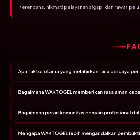
terencana, nikmati pelayanan sigap, dan rawat pel
FA
Apa faktor utama yang melahirkan rasa percaya p
Kepercayaan lahir dari bukti nyata, khususnya komi
Bagaimana WAKTOGEL memberikan rasa aman kepada 
tanpa kesan sembarangan.
Dengan layanan yang disusun secara matang dan trans
Bagaimana peran komunitas pemain profesional 
hak pembayaran utuh seusai hasil keluar.
Komunitas profesional terbentuk secara alami melal
Mengapa WAKTOGEL lebih mengandalkan pembuktian
ritme bermain tetap stabil dan nyaman.