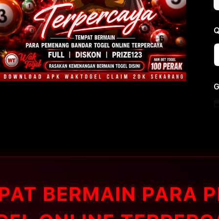
Q
Open
Open
Open
G
media
media
media
5
7
9
in
in
in
modal
modal
modal
PAT BERMAIN PARA 