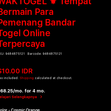
WAKTOGEL ⚜ Tempat
Bermain Para
Pemenang Bandar
Togel Online
Terpercaya
KU:
9484875121
Barcode:
9484875121
$10.00 IDR
ax included.
Shipping
calculated at checkout.
r
68.25
/mo. for 4 mo.
elajari Selengkapnya
olor
- Cosmic Orange