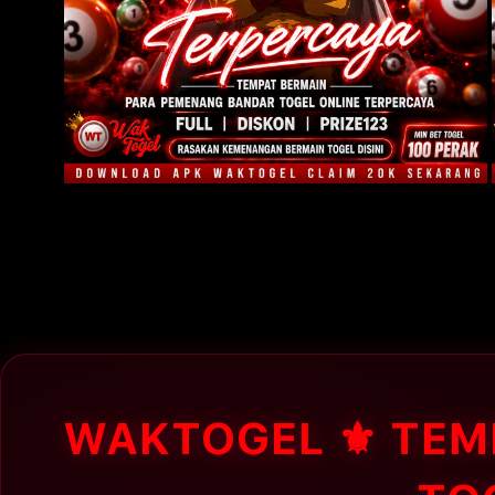
Open
Open
Open
media
media
media
4
6
8
in
in
in
modal
modal
modal
WAKTOGEL ⚜ TEM