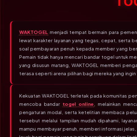
TO
WAKTOGEL
menjadi tempat bermain para pemena
lewat karakter layanan yang tegas, cepat, serta b
soal pembayaran penuh kepada member yang berha
Pemain tidak hanya mencari bandar togel untuk me
yang disusun matang, WAKTOGEL memberi pengala
terasa seperti arena pilihan bagi mereka yang ingi
Kekuatan WAKTOGEL terletak pada komunitas pema
mencoba bandar
togel online
, melainkan menc
pengaturan modal, serta ketelitian membaca pel
tersebut melalui tampilan mudah dipahami, layan
mampu membayar penuh, memberi informasi jelas, d
layak bagi pemain yang ingin bergabung dalam ling