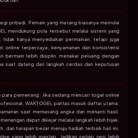
egi pribadi. Pemain yang matang biasanya memulai
OGEL mendukung pola tersebut melalui sistem yang
k tidak hanya menyediakan permainan, tetapi juga
 online terpercaya, kenyamanan dan konsistensi
 bermain lebih disiplin, menakar peluang dengan
na saat datang dari langkah cerdas dan keputusan
 para pemenang. Jika sedang mencari togel online
ofesional, WAKTOGEL pantas masuk daftar utama.
nyamanan saat memasang angka dan menanti hasil.
menangan dapat dikejar melalui langkah lebih bijak.
, dan harapan besar menuju hadiah terbaik hari ini.
ine yang lebih mantap. Jadikan setiap sesi lebih