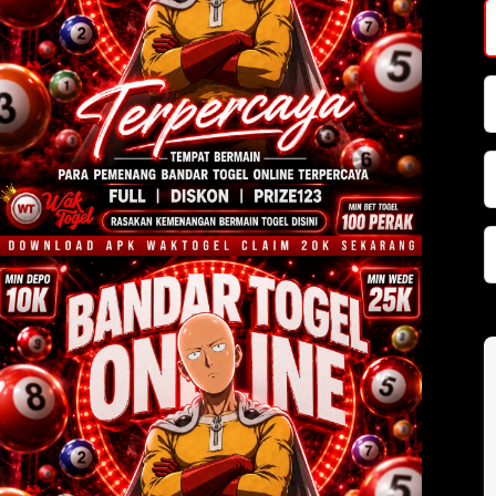
Open
media
3
in
modal