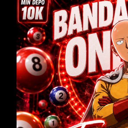
information