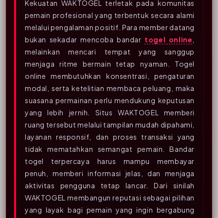
Kekuatan WAKTOGEL terletak pada komunitas
pemain profesional yang terbentuk secara alami
melalui pengalaman positif. Para member datang
bukan sekadar mencoba bandar
togel online
,
melainkan mencari tempat yang sanggup
menjaga ritme bermain tetap nyaman. Togel
online membutuhkan konsentrasi, pengaturan
modal, serta ketelitian membaca peluang, maka
suasana permainan perlu mendukung keputusan
yang lebih jernih. Situs WAKTOGEL memberi
ruang tersebut melalui tampilan mudah dipahami,
layanan responsif, dan proses transaksi yang
tidak mematahkan semangat pemain. Bandar
togel terpercaya harus mampu membayar
penuh, memberi informasi jelas, dan menjaga
aktivitas pengguna tetap lancar. Dari sinilah
WAKTOGEL membangun reputasi sebagai pilihan
yang layak bagi pemain yang ingin bergabung