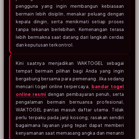
pengguna yang ingin membangun kebiasaan
bermain lebih disiplin, menakar peluang dengan
kepala dingin, serta menikmati setiap proses
tanpa tekanan berlebihan. Kemenangan terasa
lebih bermakna saat datang dari langkah cerdas
dan keputusan terkontrol.
Kini saatnya menjadikan WAKTOGEL sebagai
tempat bermain pilihan bagi Anda yang ingin
bergabung bersama para pemenang. Jika sedang
mencari togel online terpercaya,
bandar togel
online resmi
dengan pembayaran penuh, serta
pengalaman bermain bernuansa profesional,
WAKTOGEL pantas masuk daftar utama. Tidak
perlu terpaku pada janji kosong; rasakan sendiri
bagaimana layanan yang tepat dapat memberi
kenyamanan saat memasang angka dan menanti