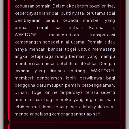
kepuasan pemain. Dalam ekosistem togel online,
kepercayaan lahir dari bukti nyata, terutama soal
pembayaran penuh kepada member yang
berhasil meraih hasil terbaik. Karena itu,
WAKTOGEL menempatkan transparansi
kemenangan sebagai nilai utama. Pemain tidak
hanya mencari bandar togel untuk memasang
angka, tetapi juga ruang bermain yang mampu
memberi rasa aman setelah hasil keluar. Dengan
layanan yang disusun matang, WAKTOGEL
memberi pengalaman lebih berwibawa bagi
pengguna baru maupun pemain berpengalaman.
Di sini, togel online terpercaya terasa seperti
arena pilihan bagi mereka yang ingin bermain
lebih cermat, lebih tenang, serta lebih yakin saat
mengejar peluang kemenangan setiap hari.