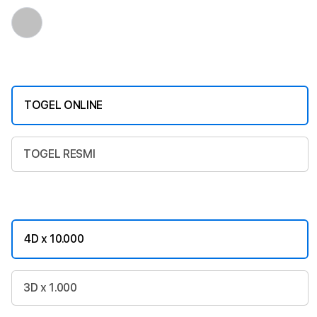
Model
TOGEL ONLINE
TOGEL RESMI
LAYANAN
4D x 10.000
3D x 1.000