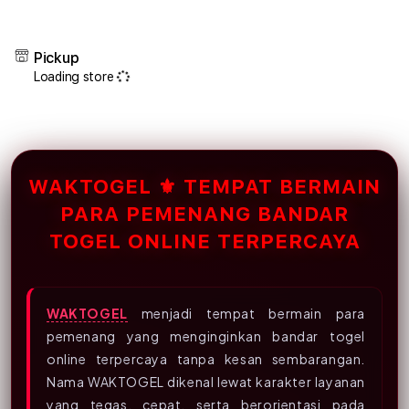
for
for
Get it fast
WAKTOGEL
WAK
Pickup
Loading store
WAKTOGEL ⚜ TEMPAT BERMAIN
PARA PEMENANG BANDAR
TOGEL ONLINE TERPERCAYA
WAKTOGEL
menjadi tempat bermain para
pemenang yang menginginkan bandar togel
online terpercaya tanpa kesan sembarangan.
Nama WAKTOGEL dikenal lewat karakter layanan
yang tegas, cepat, serta berorientasi pada