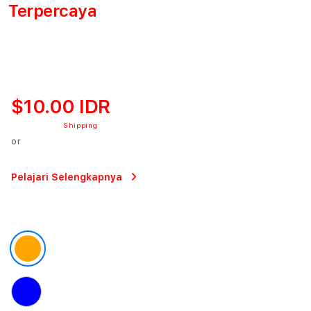
Terpercaya
SKU:
9484875121
Barcode:
9484875121
$10.00 IDR
Tax included.
Shipping
calculated at checkout.
or
$68.25
/mo. for 4 mo.
Pelajari Selengkapnya
Color
- Cosmic Orange