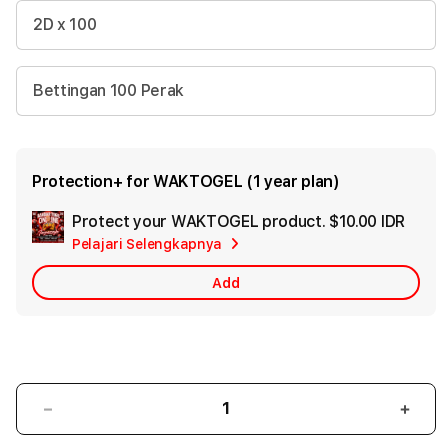
2D x 100
Bettingan 100 Perak
Protection+ for WAKTOGEL (1 year plan)
Protect your WAKTOGEL product.
$10.00 IDR
Add
Pelajari Selengkapnya
Appl
Care
Add
Quantity
Decrease
Incr
quantity
quant