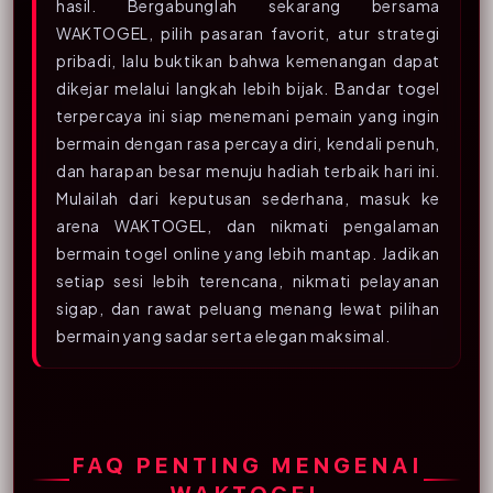
hasil. Bergabunglah sekarang bersama
WAKTOGEL, pilih pasaran favorit, atur strategi
pribadi, lalu buktikan bahwa kemenangan dapat
dikejar melalui langkah lebih bijak. Bandar togel
terpercaya ini siap menemani pemain yang ingin
bermain dengan rasa percaya diri, kendali penuh,
dan harapan besar menuju hadiah terbaik hari ini.
Mulailah dari keputusan sederhana, masuk ke
arena WAKTOGEL, dan nikmati pengalaman
bermain togel online yang lebih mantap. Jadikan
setiap sesi lebih terencana, nikmati pelayanan
sigap, dan rawat peluang menang lewat pilihan
bermain yang sadar serta elegan maksimal.
FAQ PENTING MENGENAI