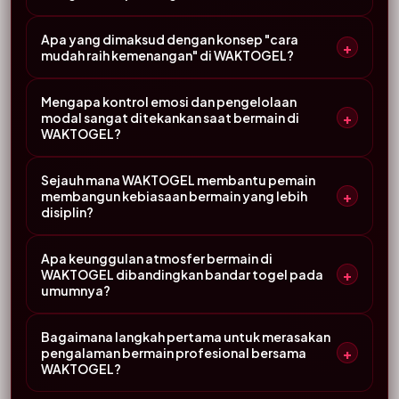
promosi yang ramai tanpa realisasi layanan
Melalui antarmuka yang bersih dan mudah
nyata.
Apa yang dimaksud dengan konsep "cara
dipahami serta transaksi tanpa kendala, sistem
mudah raih kemenangan" di WAKTOGEL?
WAKTOGEL membantu menjaga fokus pemain
agar dapat membaca peluang dan mengatur
Bukan berarti mengabaikan strategi, melainkan
Mengapa kontrol emosi dan pengelolaan
strategi dengan jernih.
kemudahan yang diciptakan oleh sistem teratur
modal sangat ditekankan saat bermain di
WAKTOGEL agar pemain bisa mengendalikan
WAKTOGEL?
modal, memilih pasaran dengan tenang, dan
Sebab kemenangan bermakna lahir dari
mengontrol emosi.
Sejauh mana WAKTOGEL membantu pemain
keputusan yang terukur. WAKTOGEL
membangun kebiasaan bermain yang lebih
mendorong pola bermain terencana agar
disiplin?
pemain terhindar dari tekanan berlebihan dan
WAKTOGEL menyediakan alur permainan yang
dapat menakar peluang dengan kepala dingin.
Apa keunggulan atmosfer bermain di
tertib dari awal hingga akhir sesi, memudahkan
WAKTOGEL dibandingkan bandar togel pada
pemain untuk konsisten pada rencana taruhan
umumnya?
dan modal terukur yang telah ditetapkan sejak
WAKTOGEL menawarkan atmosfer yang lebih
awal.
Bagaimana langkah pertama untuk merasakan
berwibawa, tegas, dan elegan, dikhususkan bagi
pengalaman bermain profesional bersama
pemain yang menginginkan pengalaman
WAKTOGEL?
bermain kelas atas dengan kendali penuh di