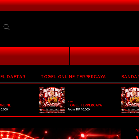
EL DAFTAR
TOGEL ONLINE TERPERCAYA
BANDAR
NEW
ONLINE
TOGEL TERPERCAYA
0.000
From RP 10.000
N