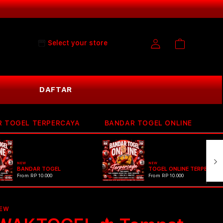
Select your store
Log in
Cart
DAFTAR
 TOGEL TERPERCAYA
BANDAR TOGEL ONLINE
NEW
NEW
BANDAR TOGEL
TOGEL ONLINE TERPERCAY
From RP 10.000
From RP 10.000
EW