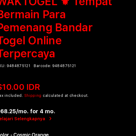
WAKTOGEL ⚜ Tempat
Bermain Para
Pemenang Bandar
Togel Online
Terpercaya
KU:
9484875121
Barcode:
9484875121
$10.00 IDR
ax included.
Shipping
calculated at checkout.
r
68.25
/mo. for 4 mo.
elajari Selengkapnya
olor
- Cosmic Orange