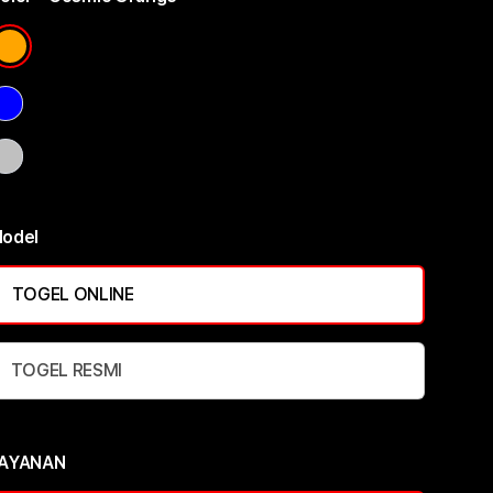
odel
TOGEL ONLINE
TOGEL RESMI
AYANAN